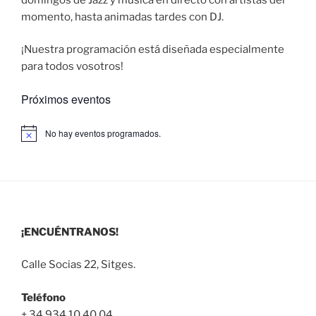
momento, hasta animadas tardes con DJ.
¡Nuestra programación está diseñada especialmente
para todos vosotros!
Próximos eventos
No hay eventos programados.
A
v
i
s
o
¡ENCUÉNTRANOS!
Calle Socias 22, Sitges.
Teléfono
+ 34 934 10 40 04